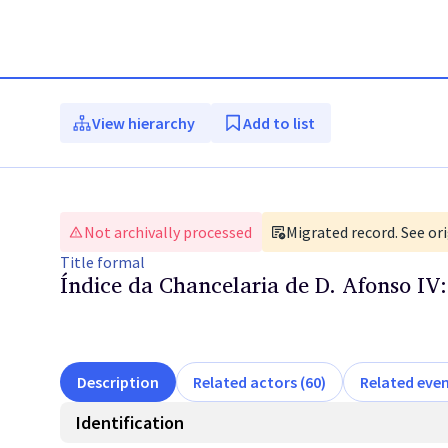
View hierarchy
Add to list
Not archivally processed
Migrated record. See ori
Title
formal
Índice da Chancelaria de D. Afonso IV
Description
Related actors (60)
Related even
Identification