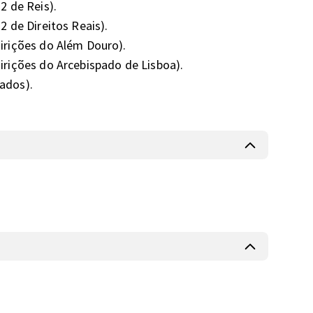
 de Reis).

2 de Direitos Reais).

uirições do Além Douro).

uirições do Arcebispado de Lisboa).

os).
