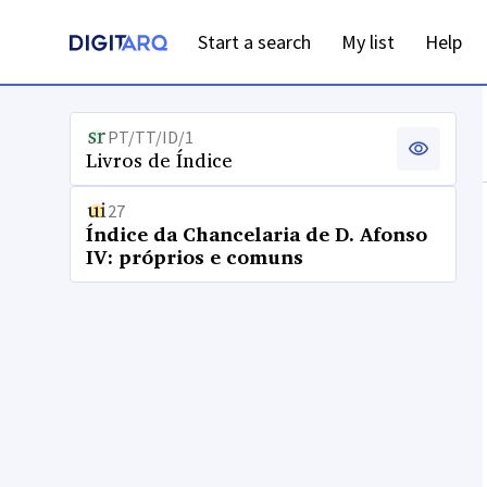
Start a search
My list
Help
PT/TT/ID/1
Livros de Índice
27
Índice da Chancelaria de D. Afonso
IV: próprios e comuns