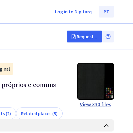
Log in to Digitarq
PT
Request...
ginal
: próprios e comuns
View
330
files
ts (2)
Related places (5)