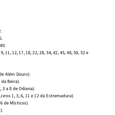




0.

9, 11, 12, 17, 18, 22, 28, 34, 42, 45, 48, 50, 52 e 
 de Além Douro).

da Beira).

 3 a 8 de Odiana).

Livros 1, 3, 6, 11 e 12 da Estremadura).

6 de Místicos).


