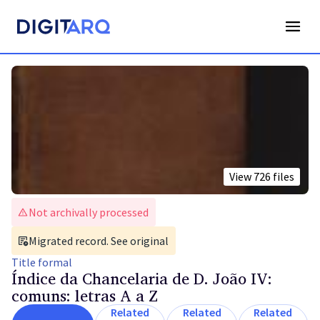
View
726
files
Not archivally processed
Migrated record. See original
Title
formal
Índice da Chancelaria de D. João IV:
comuns: letras A a Z
Related
Related
Related