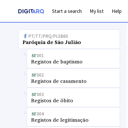
Start a search
My list
Help
PT/TT/PRQ/PLSB60
Paróquia de São Julião
001
Registos de baptismo
002
Registos de casamento
003
Registos de óbito
004
Registos de legitimação