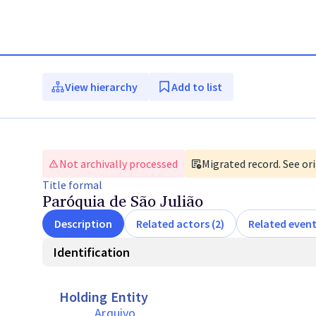
View hierarchy
Add to list
Not archivally processed
Migrated record. See ori
Title
formal
Paróquia de São Julião
Description
Related actors (2)
Related event
Identification
Holding Entity
Arquivo 