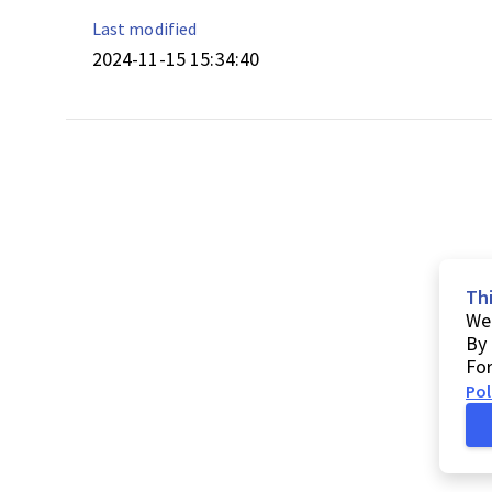
Last modified
2024-11-15 15:34:40
Th
We 
By 
For
Pol