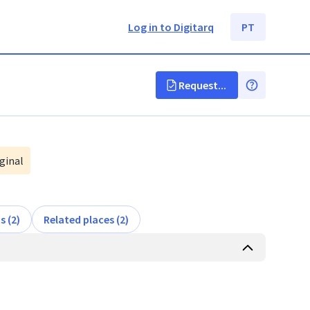
Log in to Digitarq
PT
Request...
ginal
s (2)
Related places (2)