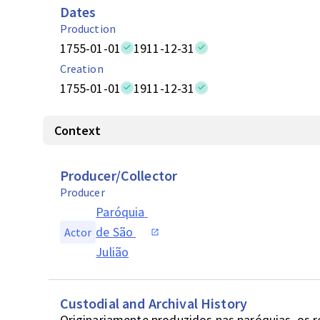
Dates
Production
1755-01-01
1911-12-31
Creation
1755-01-01
1911-12-31
Context
Producer/Collector
Producer
Paróquia 
de São 
Actor
Julião
Custodial and Archival History
Originariamente produzidos nas paróquias, os 