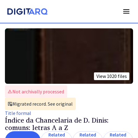
View
1020
files
Not archivally processed
Migrated record. See original
Title
formal
Índice da Chancelaria de D. Dinis:
comuns: letras A a Z
Related
Related
Related