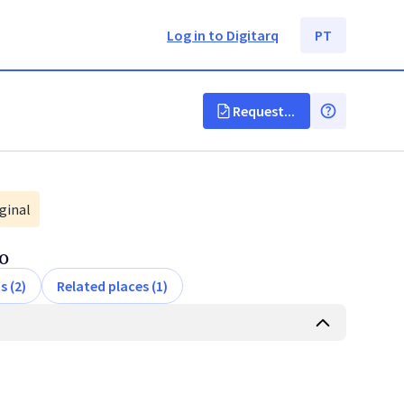
Log in to Digitarq
PT
Request...
ginal
o
s (2)
Related places (1)