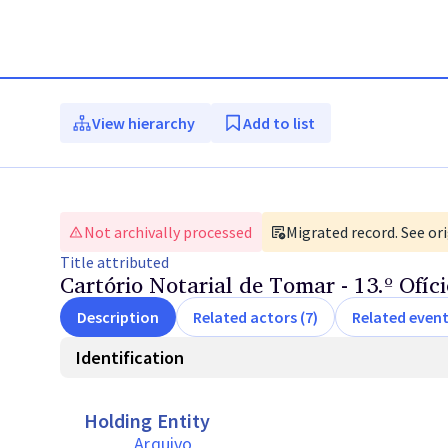
View hierarchy
Add to list
Not archivally processed
Migrated record. See ori
Title
attributed
Cartório Notarial de Tomar - 13.º Ofíci
Description
Related actors (7)
Related event
Identification
Holding Entity
Arquivo 