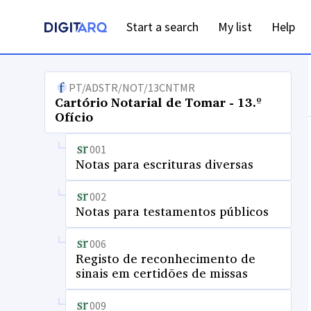
Start a search
My list
Help
PT/ADSTR/NOT/13CNTMR
Cartório Notarial de Tomar - 13.º
Ofício
001
Notas para escrituras diversas
002
Notas para testamentos públicos
006
Registo de reconhecimento de
sinais em certidões de missas
009