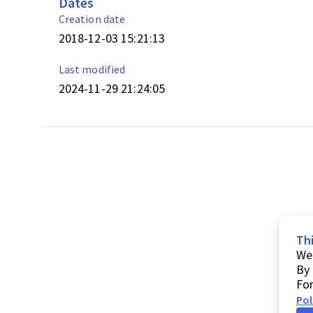
Dates
Creation date
2018-12-03 15:21:13
Last modified
2024-11-29 21:24:05
Th
We 
By 
For
Pol