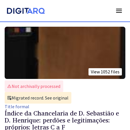
View
1052
files
Not archivally processed
Migrated record. See original
Title
formal
Índice da Chancelaria de D. Sebastião e
D. Henrique: perdões e legitimações:
próprios: letras C a F