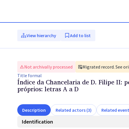
View hierarchy
Add to list
Not archivally processed
Migrated record. See ori
Title
formal
Índice da Chancelaria de D. Filipe II: 
próprios: letras A a D
Description
Related actors (3)
Related event
Identification