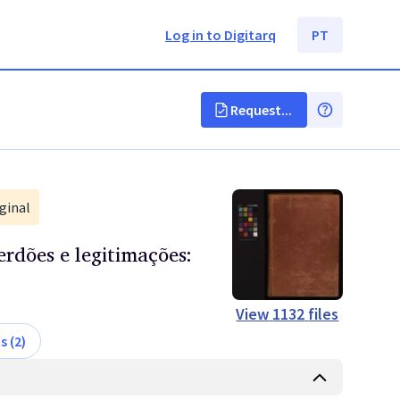
Log in to Digitarq
PT
Request...
ginal
perdões e legitimações:
View
1132
files
s (2)