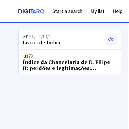
Start a search
My list
Help
PT/TT/ID/1
Livros de Índice
79
Índice da Chancelaria de D. Filipe
II: perdões e legitimações:
próprios: letras A a D