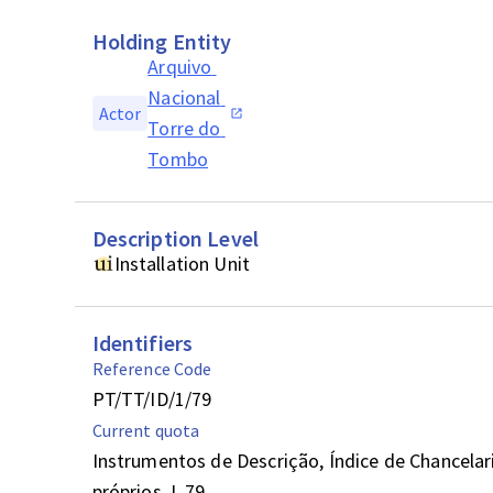
Holding Entity
Arquivo 
Nacional 
Actor
Torre do 
Tombo
Description Level
Installation Unit
Identifiers
Reference Code
PT/TT/ID/1/79
Current quota
Instrumentos de Descrição, Índice de Chancelaria
próprios, L 79