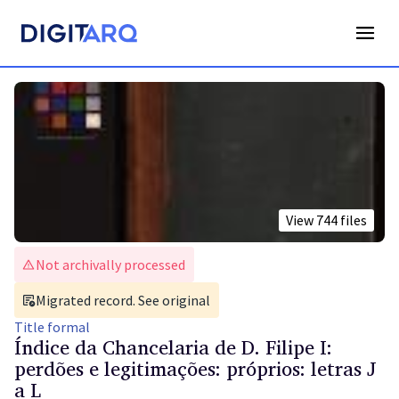
View
744
files
Not archivally processed
Migrated record. See original
Title
formal
Índice da Chancelaria de D. Filipe I:
perdões e legitimações: próprios: letras J
a L