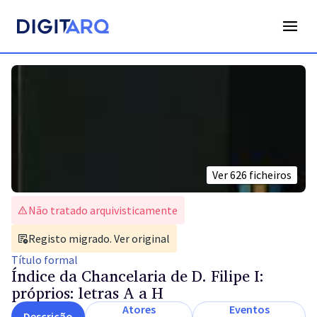
Ver
626
ficheiros
Não tratado arquivisticamente
Registo migrado. Ver original
Título
formal
Índice da Chancelaria de D. Filipe I:
próprios: letras A a H
Atores
Eventos
Descrição