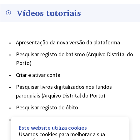
Vídeos tutoriais
Apresentação da nova versão da plataforma
Pesquisar registo de batismo (Arquivo Distrital do
Porto)
Criar e ativar conta
Pesquisar livros digitalizados nos fundos
paroquiais (Arquivo Distrital do Porto)
Pesquisar registo de óbito
Pesquisar no fundo da Inquisição (Tribunal do
Este website utiliza cookies
Santo Ofício)
Usamos cookies para melhorar a sua