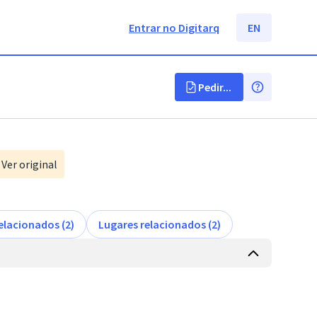
Entrar no Digitarq
EN
Pedir...
Ver original
elacionados (2)
Lugares relacionados (2)