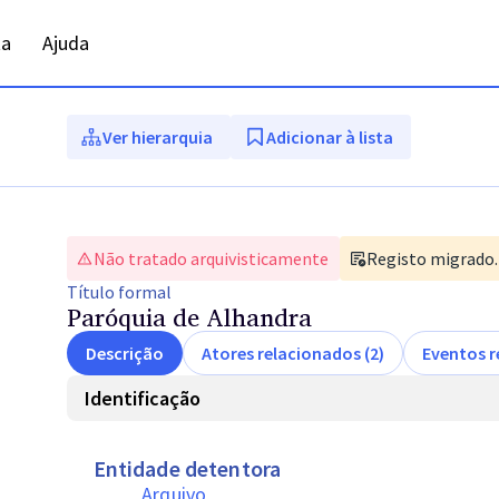
ta
Ajuda
Ver hierarquia
Adicionar à lista
Não tratado arquivisticamente
Registo migrado. 
Título
formal
Paróquia de Alhandra
Descrição
Atores relacionados (2)
Eventos r
Identificação
Entidade detentora
Arquivo 