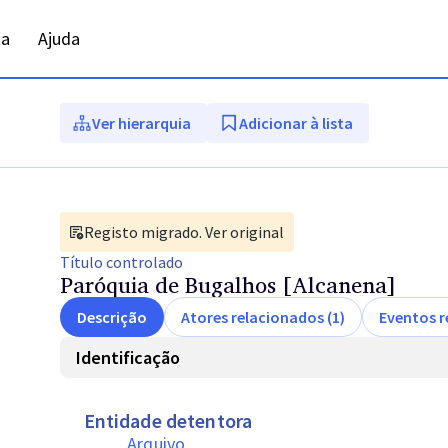
ta
Ajuda
Ver hierarquia
Adicionar à lista
Registo migrado. Ver original
Título
controlado
Paróquia de Bugalhos [Alcanena]
Descrição
Atores relacionados (1)
Eventos r
Identificação
Entidade detentora
Arquivo 