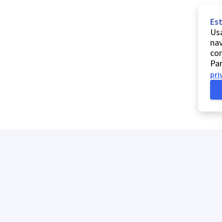
Est
Usa
nav
co
Par
pri
A minha lista
Ajuda
Comentários e sugestões
Contactos