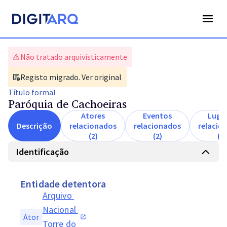
Não tratado arquivisticamente
Registo migrado. Ver original
Título
formal
Paróquia de Cachoeiras
Atores
Eventos
Luga
Descrição
relacionados
relacionados
relacio
(2)
(2)
(2)
Identificação
Entidade detentora
Arquivo 
Nacional 
Ator
Torre do 