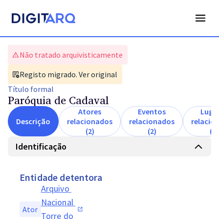
Não tratado arquivisticamente
Registo migrado. Ver original
Título
formal
Paróquia de Cadaval
Atores
Eventos
Luga
Descrição
relacionados
relacionados
relacio
(2)
(2)
(1)
Identificação
Entidade detentora
Arquivo 
Nacional 
Ator
Torre do 