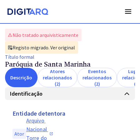
Não tratado arquivisticamente
Registo migrado. Ver original
Título
formal
Paróquia de Santa Marinha
Atores
Eventos
Luga
Descrição
relacionados
relacionados
relacio
(2)
(2)
(2)
Identificação
Entidade detentora
Arquivo 
Nacional 
Ator
Torre do 