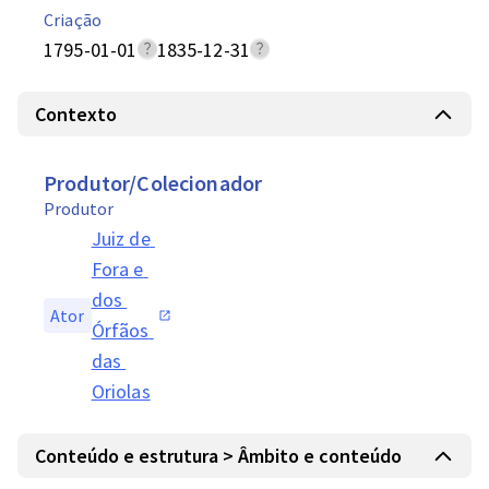
Criação
1795-01-01
1835-12-31
Contexto
Produtor/Colecionador
Produtor
Juiz de 
Fora e 
dos 
Ator
Órfãos 
das 
Oriolas
Conteúdo e estrutura > Âmbito e conteúdo