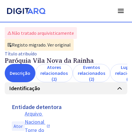
Não tratado arquivisticamente
Registo migrado. Ver original
Título
atribuído
Paróquia Vila Nova da Rainha
Atores
Eventos
Luga
Descrição
relacionados
relacionados
relacio
(2)
(2)
(1)
Identificação
Entidade detentora
Arquivo 
Nacional 
Ator
Torre do 