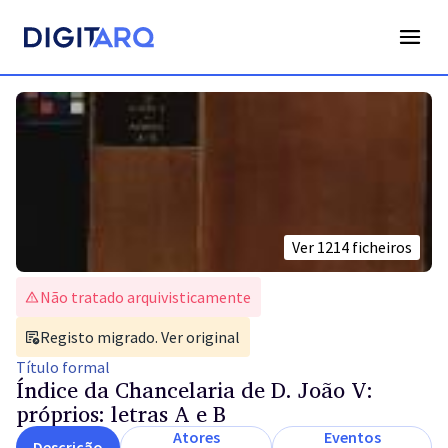
Ver
1214
ficheiros
Não tratado arquivisticamente
Registo migrado. Ver original
Título
formal
Índice da Chancelaria de D. João V:
próprios: letras A e B
Atores
Eventos
Descrição