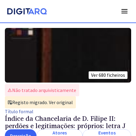
Ver
680
ficheiros
Não tratado arquivisticamente
Registo migrado. Ver original
Título
formal
Índice da Chancelaria de D. Filipe II:
perdões e legitimações: próprios: letra J
Atores
Eventos
Descrição