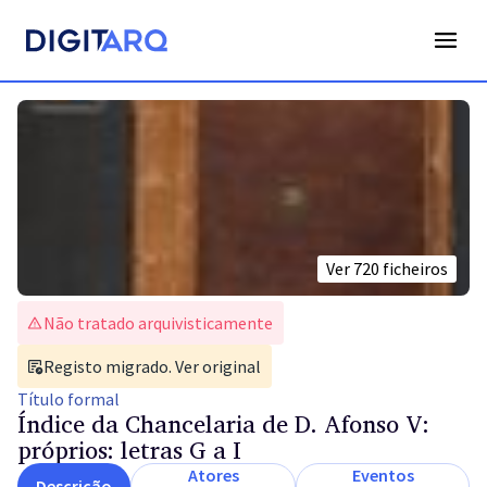
Ver
720
ficheiros
Não tratado arquivisticamente
Registo migrado. Ver original
Título
formal
Índice da Chancelaria de D. Afonso V:
próprios: letras G a I
Atores
Eventos
Descrição