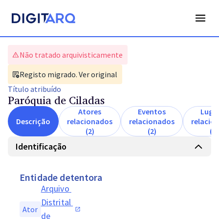
Não tratado arquivisticamente
Registo migrado. Ver original
Título
atribuído
Paróquia de Ciladas
Atores
Eventos
Luga
Descrição
relacionados
relacionados
relacio
(2)
(2)
(1)
Identificação
Entidade detentora
Arquivo 
Distrital 
Ator
de 