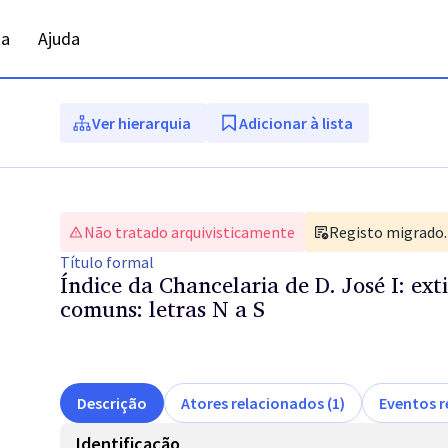
ta
Ajuda
Ver hierarquia
Adicionar à lista
Não tratado arquivisticamente
Registo migrado. 
Título
formal
Índice da Chancelaria de D. José I: ext
comuns: letras N a S
Descrição
Atores relacionados (1)
Eventos r
Identificação