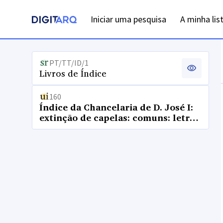
Iniciar uma pesquisa
A minha lis
PT/TT/ID/1
Livros de Índice
160
Índice da Chancelaria de D. José I:
extinção de capelas: comuns: letras
N a S