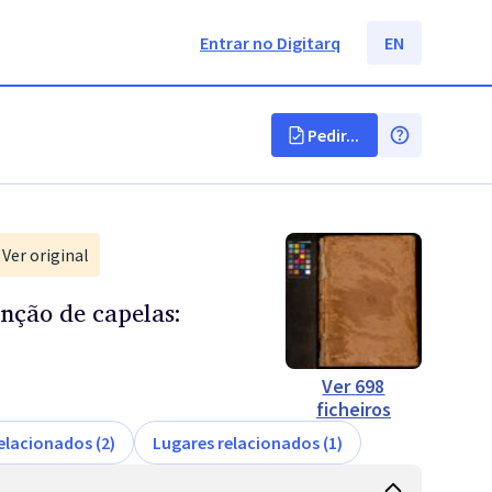
Entrar no Digitarq
EN
Pedir...
Ver original
inção de capelas:
Ver
698
ficheiros
elacionados (2)
Lugares relacionados (1)