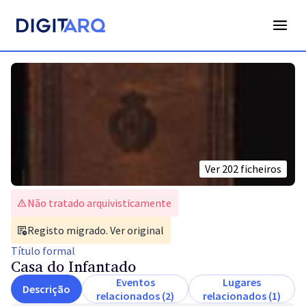
Ver
202
ficheiros
Não tratado arquivisticamente
Registo migrado. Ver original
Título
formal
Casa do Infantado
Eventos
Lugares
Descrição
relacionados (2)
relacionados (1)