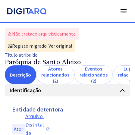
Não tratado arquivisticamente
Registo migrado. Ver original
Título
atribuído
Paróquia de Santo Aleixo
Atores
Eventos
Luga
Descrição
relacionados
relacionados
relacio
(2)
(2)
(1)
Identificação
Entidade detentora
Arquivo 
Distrital 
Ator
de 