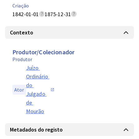
Criação
1842-01-01
1875-12-31
Contexto
Produtor/Colecionador
Produtor
Juízo 
Ordinário 
do 
Ator
Julgado 
de 
Mourão
Metadados do registo