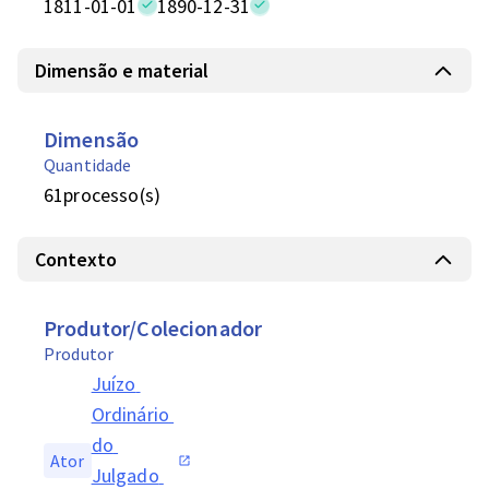
1811-01-01
1890-12-31
Dimensão e material
Dimensão
Quantidade
61
processo(s)
Contexto
Produtor/Colecionador
Produtor
Juízo 
Ordinário 
do 
Ator
Julgado 