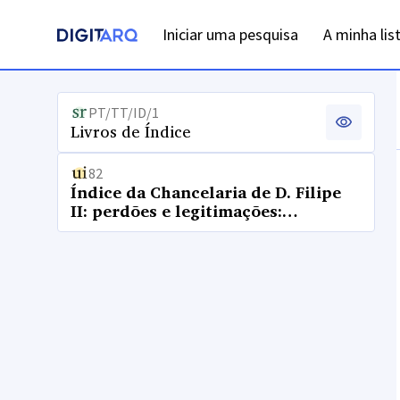
Iniciar uma pesquisa
A minha lis
PT/TT/ID/1
Livros de Índice
82
Índice da Chancelaria de D. Filipe
II: perdões e legitimações:
próprios: letras I a M