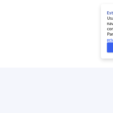
Est
Usa
nav
co
Par
pri
A minha lista
Ajuda
Comentários e sugestões
Contactos