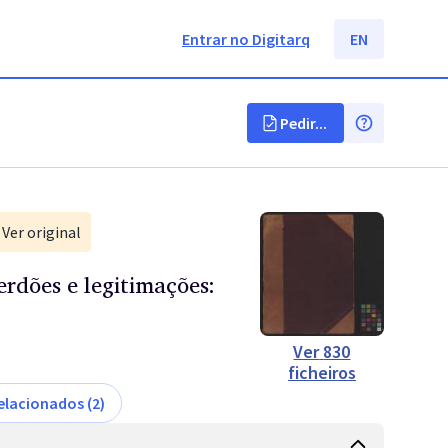
Entrar no Digitarq
EN
Pedir...
Ver original
perdões e legitimações:
Ver
830
ficheiros
elacionados (2)