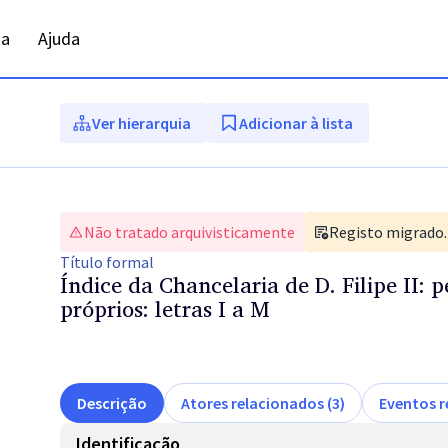
ta
Ajuda
Ver hierarquia
Adicionar à lista
Não tratado arquivisticamente
Registo migrado. 
Título
formal
Índice da Chancelaria de D. Filipe II: 
próprios: letras I a M
Descrição
Atores relacionados (3)
Eventos r
Identificação