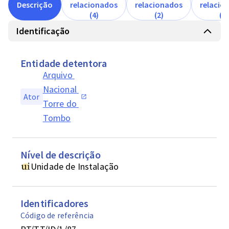
Descrição
relacionados
relacionados
relacio
(4)
(2)
(1)
Identificação
Entidade detentora
Arquivo 
Nacional 
Ator
Torre do 
Tombo
Nível de descrição
Unidade de Instalação
Identificadores
Código de referência