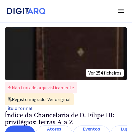
Ver
254
ficheiros
Não tratado arquivisticamente
Registo migrado. Ver original
Título
formal
Índice da Chancelaria de D. Filipe III:
privilégios: letras A a Z
Atores
Eventos
Luga