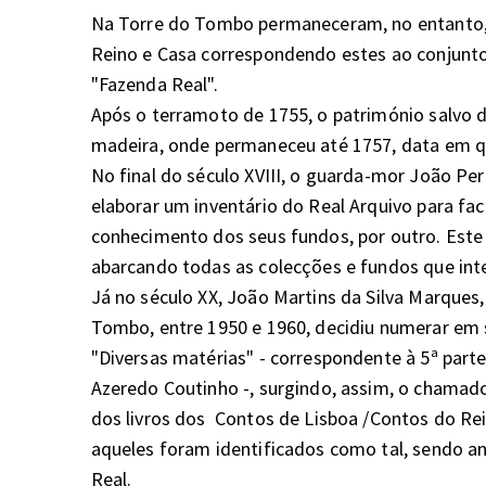
Na Torre do Tombo permaneceram, no entanto,
Reino e Casa correspondendo estes ao conjunto 
"Fazenda Real". 

Após o terramoto de 1755, o património salvo d
madeira, onde permaneceu até 1757, data em que 
No final do século XVIII, o guarda-mor João P
elaborar um inventário do Real Arquivo para faci
conhecimento dos seus fundos, por outro. Este in
abarcando todas as colecções e fundos que integ
Já no século XX, João Martins da Silva Marques,
Tombo, entre 1950 e 1960, decidiu numerar em 
"Diversas matérias" - correspondente à 5ª part
Azeredo Coutinho -, surgindo, assim, o chamado
dos livros dos  Contos de Lisboa /Contos do Re
aqueles foram identificados como tal, sendo a
Real.