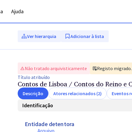
ta
Ajuda
Ver hierarquia
Adicionar à lista
Não tratado arquivisticamente
Registo migrado. 
Título
atribuído
Contos de Lisboa / Contos do Reino e 
Descrição
Atores relacionados (2)
Eventos r
Identificação
Entidade detentora
Arquivo 