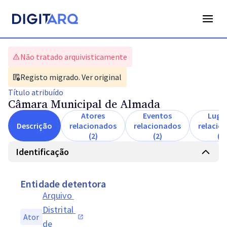
Não tratado arquivisticamente
Registo migrado. Ver original
Título
atribuído
Câmara Municipal de Almada
Atores
Eventos
Luga
Descrição
relacionados
relacionados
relacio
(2)
(2)
(1)
Identificação
Entidade detentora
Arquivo 
Distrital 
Ator
de 