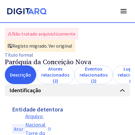
Não tratado arquivisticamente
Registo migrado. Ver original
Título
formal
Paróquia da Conceição Nova
Atores
Eventos
Luga
Descrição
relacionados
relacionados
relacio
(2)
(2)
(2)
Identificação
Entidade detentora
Arquivo 
Nacional 
Ator
Torre do 