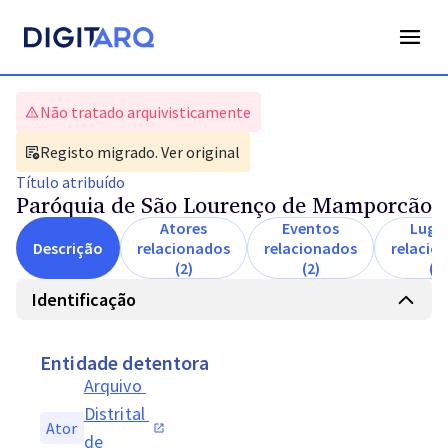
Não tratado arquivisticamente
Registo migrado. Ver original
Título
atribuído
Paróquia de São Lourenço de Mamporcão
Atores
Eventos
Luga
Descrição
relacionados
relacionados
relacio
(2)
(2)
(1)
Identificação
Entidade detentora
Arquivo 
Distrital 
Ator
de 