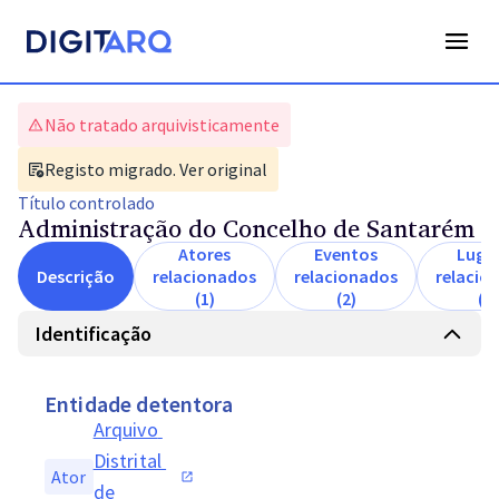
Não tratado arquivisticamente
Registo migrado. Ver original
Título
controlado
Administração do Concelho de Santarém
Atores
Eventos
Luga
Descrição
relacionados
relacionados
relacio
(1)
(2)
(1)
Identificação
Entidade detentora
Arquivo 
Distrital 
Ator
de 