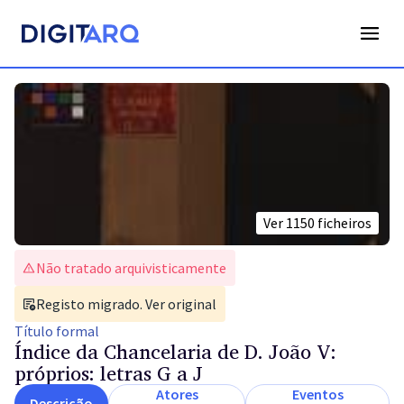
Ver
1150
ficheiros
Não tratado arquivisticamente
Registo migrado. Ver original
Título
formal
Índice da Chancelaria de D. João V:
próprios: letras G a J
Atores
Eventos
Descrição