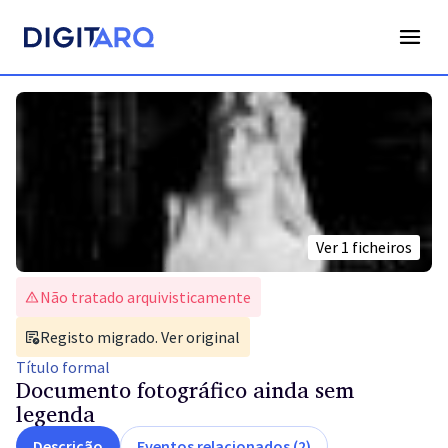
Ver
1
ficheiros
Não tratado arquivisticamente
Registo migrado. Ver original
Título
formal
Documento fotográfico ainda sem
legenda
Descrição
Eventos relacionados (2)