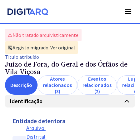
Não tratado arquivisticamente
Registo migrado. Ver original
Título
atribuído
Juízo de Fora, do Geral e dos Órfãos de
Vila Viçosa
Atores
Eventos
Luga
Descrição
relacionados
relacionados
relacio
(3)
(2)
(1)
Identificação
Entidade detentora
Arquivo 
Distrital 