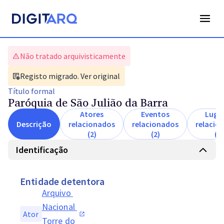
Não tratado arquivisticamente
Registo migrado. Ver original
Título
formal
Paróquia de São Julião da Barra
Atores
Eventos
Luga
Descrição
relacionados
relacionados
relacio
(2)
(2)
(2)
Identificação
Entidade detentora
Arquivo 
Nacional 
Ator
Torre do 