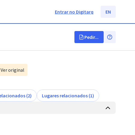
Entrar no Digitarq
EN
Pedir...
Ver original
elacionados (2)
Lugares relacionados (1)