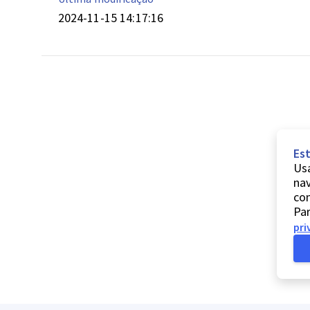
2024-11-15 14:17:16
Est
Usa
nav
co
Par
pri