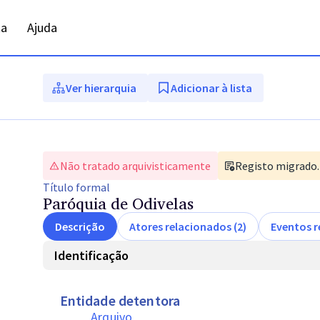
ta
Ajuda
Ver hierarquia
Adicionar à lista
Não tratado arquivisticamente
Registo migrado. 
Título
formal
Paróquia de Odivelas
Descrição
Atores relacionados (2)
Eventos r
Identificação
Entidade detentora
Arquivo 