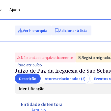
ta
Ajuda
Ver hierarquia
Adicionar à lista
Não tratado arquivisticamente
Registo migrado. 
Título
atribuído
Juízo de Paz da freguesia de São Sebas
Descrição
Atores relacionados (2)
Eventos r
Identificação
Entidade detentora
Arquivo 