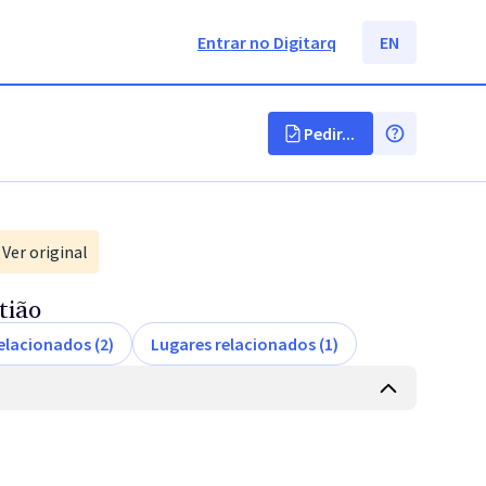
Entrar no Digitarq
EN
Pedir...
Ver original
tião
elacionados (2)
Lugares relacionados (1)