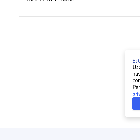
Est
Usa
nav
co
Par
pri