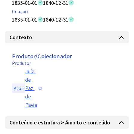
1835-01-01
1840-12-31
Criação
1835-01-01
1840-12-31
Contexto
Produtor/Colecionador
Produtor
Juíz 
de 
Paz 
Ator
de 
Pavia
Conteúdo e estrutura > Âmbito e conteúdo