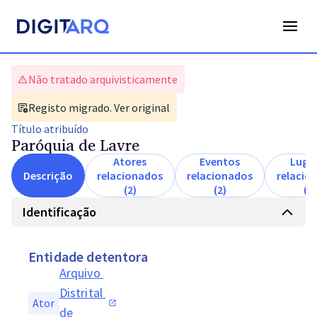
Não tratado arquivisticamente
Registo migrado. Ver original
Título
atribuído
Paróquia de Lavre
Atores
Eventos
Luga
Descrição
relacionados
relacionados
relacio
(2)
(2)
(1)
Identificação
Entidade detentora
Arquivo 
Distrital 
Ator
de 