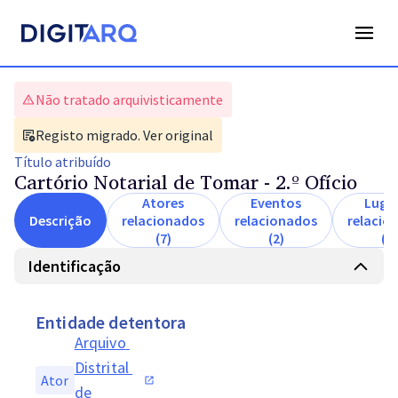
Não tratado arquivisticamente
Registo migrado. Ver original
Título
atribuído
Cartório Notarial de Tomar - 2.º Ofício
Atores
Eventos
Luga
Descrição
relacionados
relacionados
relacio
(7)
(2)
(1)
Identificação
Entidade detentora
Arquivo 
Distrital 
Ator
de 