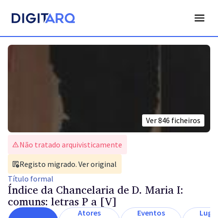
Ver
846
ficheiros
Não tratado arquivisticamente
Registo migrado. Ver original
Título
formal
Índice da Chancelaria de D. Maria I:
comuns: letras P a [V]
Atores
Eventos
Luga