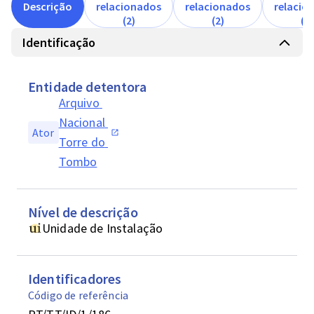
Descrição
relacionados
relacionados
relacio
(2)
(2)
(1)
Identificação
Entidade detentora
Arquivo 
Nacional 
Ator
Torre do 
Tombo
Nível de descrição
Unidade de Instalação
Identificadores
Código de referência