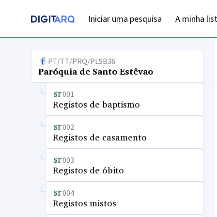
Iniciar uma pesquisa
A minha lis
PT/TT/PRQ/PLSB36
Paróquia de Santo Estêvão
001
Registos de baptismo
002
Registos de casamento
003
Registos de óbito
004
Registos mistos