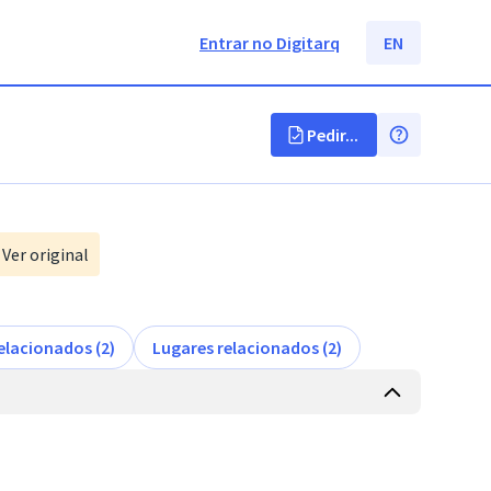
Entrar no Digitarq
EN
Pedir...
Ver original
elacionados (2)
Lugares relacionados (2)