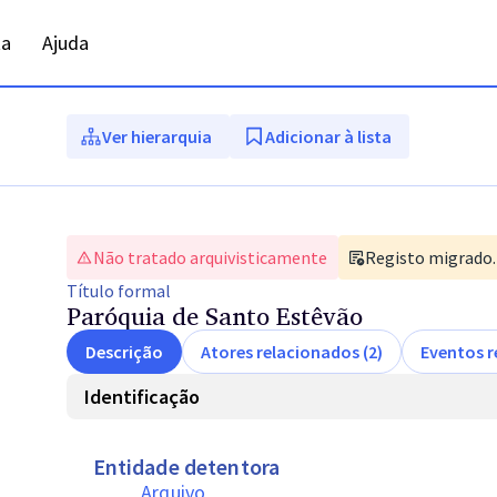
ta
Ajuda
Ver hierarquia
Adicionar à lista
Não tratado arquivisticamente
Registo migrado. 
Título
formal
Paróquia de Santo Estêvão
Descrição
Atores relacionados (2)
Eventos r
Identificação
Entidade detentora
Arquivo 