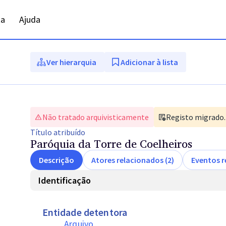
ta
Ajuda
Ver hierarquia
Adicionar à lista
Não tratado arquivisticamente
Registo migrado. 
Título
atribuído
Paróquia da Torre de Coelheiros
Descrição
Atores relacionados (2)
Eventos r
Identificação
Entidade detentora
Arquivo 