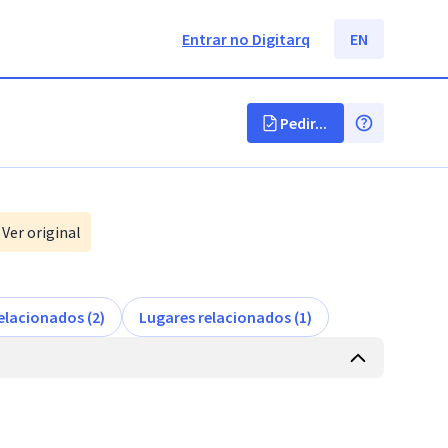
Entrar no Digitarq
EN
Pedir...
Ver original
elacionados (2)
Lugares relacionados (1)