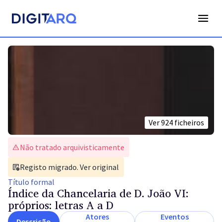
Ver
924
ficheiros
Não tratado arquivisticamente
Registo migrado. Ver original
Título
formal
Índice da Chancelaria de D. João VI:
próprios: letras A a D
Atores
Eventos
Descrição