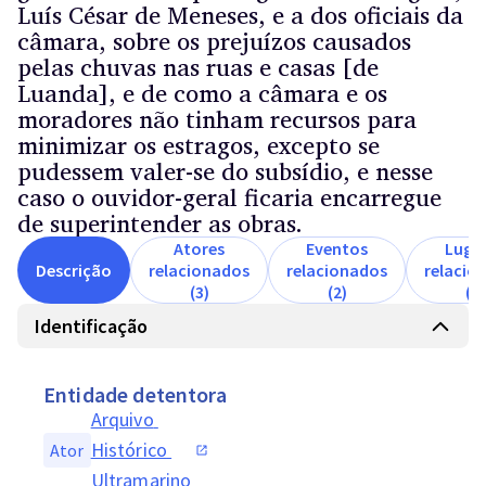
Luís César de Meneses, e a dos oficiais da
câmara, sobre os prejuízos causados
pelas chuvas nas ruas e casas [de
Luanda], e de como a câmara e os
moradores não tinham recursos para
minimizar os estragos, excepto se
pudessem valer-se do subsídio, e nesse
caso o ouvidor-geral ficaria encarregue
de superintender as obras.
Atores
Eventos
Luga
Descrição
relacionados
relacionados
relacio
(3)
(2)
(2)
Identificação
Entidade detentora
Arquivo 
Histórico 
Ator
Ultramarino