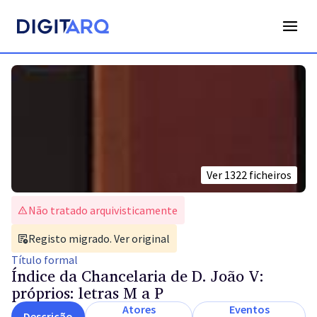
Ver
1322
ficheiros
Não tratado arquivisticamente
Registo migrado. Ver original
Título
formal
Índice da Chancelaria de D. João V:
próprios: letras M a P
Atores
Eventos
Descrição