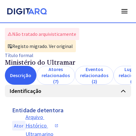
Não tratado arquivisticamente
Registo migrado. Ver original
Título
formal
Ministério do Ultramar
Atores
Eventos
Luga
Descrição
relacionados
relacionados
relacio
(7)
(2)
(8)
Identificação
Entidade detentora
Arquivo 
Histórico 
Ator
Ultramarino